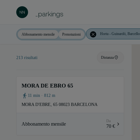
Abbonamento mensile
Prenotazioni
213 risultati
Distanza
Distanza
MORA DE EBRO 65
Prezzo: da più alto a più basso
11 min · 812 m
MORA D'EBRE, 65 08023 BARCELONA
Prezzo: da più basso a più alto
Da
Abbonamento mensile
70 €