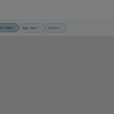
Tipo: Auto
Servizi
Auto
Tutti i servizi
Aperto 24h
Moto
Accesso PMR
Bicicletta
Camere di sorveglianza
Deposito
Stazione di ricarica
Carsharing
Lavaggio di auto
Amazon Locker