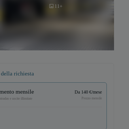
11+
della richiesta
mento mensile
Da 140 €/mese
Prezzo mensile
tradas e uscite illimitate