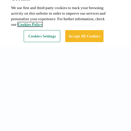
We use first and third-party cookies to track your browsing
Abbonamento mensile
Richiedi prezzo
activity on this website in order to improve our services and
Tipo:
Auto
personalize your experience. For further information, check
our
Cookies Policy
Continua
Cookies Settings
Accept All Cookies
Richerche frequenti
Abbonamenti a Barcellona
Prenotazioni a Barcellona