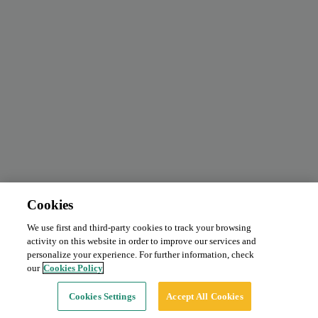
Cookies
We use first and third-party cookies to track your browsing
Abbonamento mensile
Richiedi prezzo
activity on this website in order to improve our services and
Tipo:
Auto
personalize your experience. For further information, check
our
Cookies Policy
Continua
Cookies Settings
Accept All Cookies