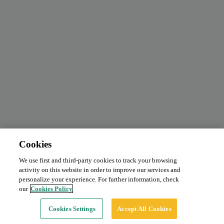
Cookies
We use first and third-party cookies to track your browsing
Abbonamento mensile
Da 90 €/mese
activity on this website in order to improve our services and
Tipo:
Auto
personalize your experience. For further information, check
our
Cookies Policy
Continua
Cookies Settings
Accept All Cookies