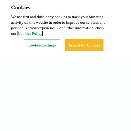
Cookies
We use first and third-party cookies to track your browsing
Abonament mensual
Sol·licitar preu
activity on this website in order to improve our services and
Tipus:
Cotxe
personalize your experience. For further information, check
our
Cookies Policy
Continuar
Cookies Settings
Accept All Cookies
Accesos ràpids
Abonaments a Barcelona