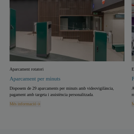
Aparcament rotatori
E
Aparcament per minuts
P
Disposem de 29 aparcaments per minuts amb videovigilància,
A
pagament amb targeta i assistència personalitzada.
m
Més informació
M