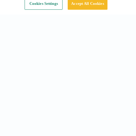
Cookies Settings
Accept All Cookies
Accesos ràpids
Abonaments a Barcelona
Reserves a Barcelona
La nostra oferta
Empresa