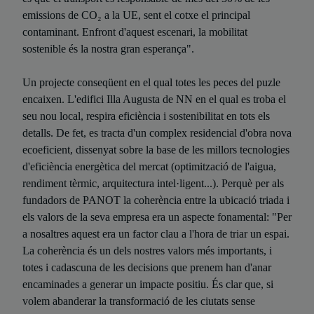
emissions de CO₂ a la UE, sent el cotxe el principal
contaminant. Enfront d'aquest escenari, la mobilitat
sostenible és la nostra gran esperança".
Un projecte conseqüent en el qual totes les peces del puzle
encaixen. L'edifici Illa Augusta de NN en el qual es troba el
seu nou local, respira eficiència i sostenibilitat en tots els
detalls. De fet, es tracta d'un complex residencial d'obra nova
ecoeficient, dissenyat sobre la base de les millors tecnologies
d'eficiència energètica del mercat (optimització de l'aigua,
rendiment tèrmic, arquitectura intel·ligent...). Perquè per als
fundadors de PANOT la coherència entre la ubicació triada i
els valors de la seva empresa era un aspecte fonamental: "Per
a nosaltres aquest era un factor clau a l'hora de triar un espai.
La coherència és un dels nostres valors més importants, i
totes i cadascuna de les decisions que prenem han d'anar
encaminades a generar un impacte positiu. És clar que, si
volem abanderar la transformació de les ciutats sense