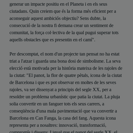
generar un impacte positiu en el Planeta i en els seus
ciutadans. Quin creiem que és la forma més eficient per a
aconseguir aquest ambiciós objectiu? Sens dubte, la
consecució de la nostra fi demana crear un sentiment de
comunitat, la força col·lectiva de la qual pugui superar tots
aquells obstacles que es presentin en el camí".
Per descomptat, el nom d'un projecte tan pensat no ha estat
triat a l'atzar i guarda una bona dosi de simbolisme. La seva
elecció està motivada per la història mateixa de les rajoles de
la ciutat: "El panot, la flor de quatre pètals, icona de la ciutat
de Barcelona i que es pot observar en moltes de les seves
rajoles, va ser dissenyat a principis del segle XX, per a
resoldre un problema urbanístic que patia la ciutat. La pluja
solia convertir en un fanguer tots els seus carrers, a
conseqüència d'una mala pavimentació que va convertir a
Barcelona en Can Fanga, la casa del fang. Aquesta icona
representa per a nosaltres: innovació, transformació,
compromís i disseny. I igual que el panot del segle XX, el