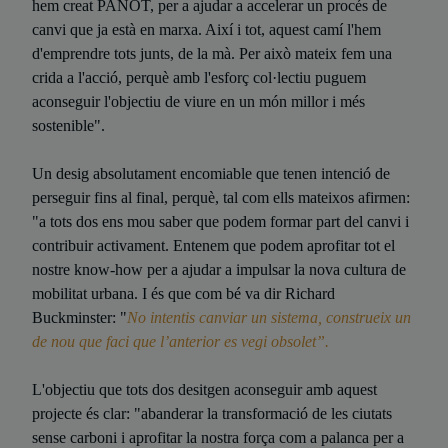
hem creat PANOT, per a ajudar a accelerar un procés de
canvi que ja està en marxa. Així i tot, aquest camí l'hem
d'emprendre tots junts, de la mà. Per això mateix fem una
crida a l'acció, perquè amb l'esforç col·lectiu puguem
aconseguir l'objectiu de viure en un món millor i més
sostenible".
Un desig absolutament encomiable que tenen intenció de
perseguir fins al final, perquè, tal com ells mateixos afirmen:
"a tots dos ens mou saber que podem formar part del canvi i
contribuir activament. Entenem que podem aprofitar tot el
nostre know-how per a ajudar a impulsar la nova cultura de
mobilitat urbana. I és que com bé va dir Richard
Buckminster: "
No intentis canviar un sistema, construeix un
de nou que faci que l’anterior es vegi obsolet”.
L'objectiu que tots dos desitgen aconseguir amb aquest
projecte és clar: "abanderar la transformació de les ciutats
sense carboni i aprofitar la nostra força com a palanca per a