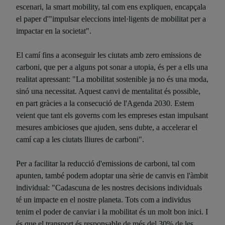
escenari, la smart mobility, tal com ens expliquen, encapçala
el paper d'"impulsar eleccions intel·ligents de mobilitat per a
impactar en la societat".
El camí fins a aconseguir les ciutats amb zero emissions de
carboni, que per a alguns pot sonar a utopia, és per a ells una
realitat apressant: "La mobilitat sostenible ja no és una moda,
sinó una necessitat. Aquest canvi de mentalitat és possible,
en part gràcies a la consecució de l'Agenda 2030. Estem
veient que tant els governs com les empreses estan impulsant
mesures ambicioses que ajuden, sens dubte, a accelerar el
camí cap a les ciutats lliures de carboni".
Per a facilitar la reducció d'emissions de carboni, tal com
apunten, també podem adoptar una sèrie de canvis en l'àmbit
individual: "Cadascuna de les nostres decisions individuals
té un impacte en el nostre planeta. Tots com a individus
tenim el poder de canviar i la mobilitat és un molt bon inici. I
és que el transport és responsable de més del 30% de les