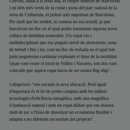
Gervasi, situat a la zona alta, el cinquè districte de Barcelona
i un dels més verds de la ciutat i porta del parc natural de la
serra de Collserola, el pulmó més important de Barcelona.
Per molt que ho sembli, la comesa no era senzill, ja que
buscàvem un lloc en el qual poder transmetre aquesta nova
cultura de mobilitat sostenible. Un espai viu i
multidisciplinari que ens pogués servir de showroom, zona
de treball i fins i tot, com un lloc de trobada en el qual tots
junts poguéssim continuar explorant el futur de la mobilitat.
Quan vam veure el local de Núñez i Navarro, tots dos vam
coincidir que aquest espai havia de ser nostra flag ship".
I afegeixen: "ens encanta la seva ubicació. Però igual
d'important és el fet de poder comptar amb les millors
tecnologies d'eficiència energètica, amb una magnífica
il·luminació natural i amb un espai diàfan que ens donarà
molt de joc a l'hora de dissenyar un ecosistema flexible i
adaptat a les diferents necessitats del projecte".