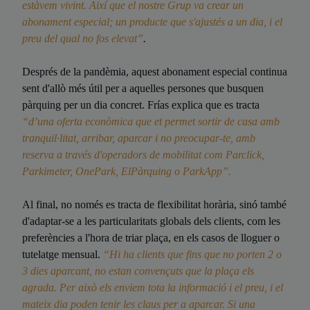
estàvem vivint. Així que el nostre Grup va crear un
abonament especial; un producte que s'ajustés a un dia, i el
preu del qual no fos elevat”
.
Després de la pandèmia, aquest abonament especial continua
sent d'allò més útil per a aquelles persones que busquen
pàrquing per un dia concret. Frías explica que es tracta
“d’una oferta econòmica que et permet sortir de casa amb
tranquil·litat, arribar, aparcar i no preocupar-te, amb
reserva a través d'operadors de mobilitat com Parclick,
Parkimeter, OnePark, ElPàrquing o ParkApp”.
Al final, no només es tracta de flexibilitat horària, sinó també
d'adaptar-se a les particularitats globals dels clients, com les
preferències a l'hora de triar plaça, en els casos de lloguer o
tutelatge mensual.
“Hi ha clients que fins que no porten 2 o
3 dies aparcant, no estan convençuts que la plaça els
agrada. Per això els enviem tota la informació i el preu, i el
mateix dia poden tenir les claus per a aparcar. Si una