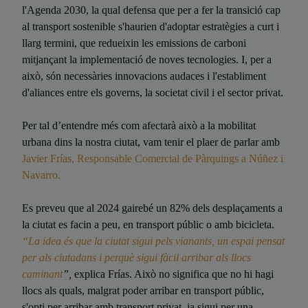
l'Agenda 2030, la qual defensa que per a fer la transició cap
al transport sostenible s'haurien d'adoptar estratègies a curt i
llarg termini, que redueixin les emissions de carboni
mitjançant la implementació de noves tecnologies. I, per a
això, són necessàries innovacions audaces i l'establiment
d'aliances entre els governs, la societat civil i el sector privat.
Per tal d’entendre més com afectarà això a la mobilitat
urbana dins la nostra ciutat, vam tenir el plaer de parlar amb
Javier Frías, Responsable Comercial de Pàrquings a Núñez i
Navarro.
Es preveu que al 2024 gairebé un 82% dels desplaçaments a
la ciutat es facin a peu, en transport públic o amb bicicleta.
“La idea és que la ciutat sigui pels vianants, un espai pensat
per als ciutadans i perquè sigui fàcil arribar als llocs
caminant
”,
explica Frías. Això no significa que no hi hagi
llocs als quals, malgrat poder arribar en transport públic,
s'opti per arribar amb transport privat, ja sigui per una