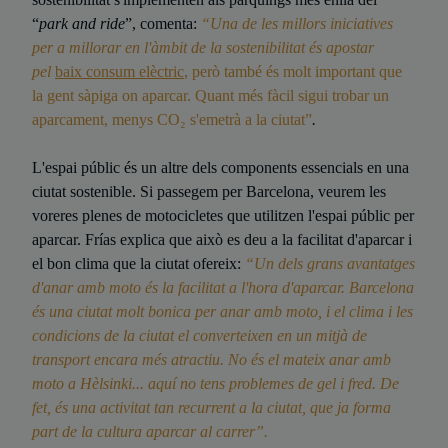
“
park and ride
”, comenta:
“Una de les millors iniciatives
per a millorar en l'àmbit de la sostenibilitat és apostar
pel
baix consum elèctric
, però també és molt important que
la gent sàpiga on aparcar. Quant més fàcil sigui trobar un
aparcament, menys CO₂ s'emetrà a la ciutat”
.
L'espai públic és un altre dels components essencials en una
ciutat sostenible. Si passegem per Barcelona, veurem les
voreres plenes de motocicletes que utilitzen l'espai públic per
aparcar. Frías explica que això es deu a la facilitat d'aparcar i
el bon clima que la ciutat ofereix:
“Un dels grans avantatges
d'anar amb moto és la facilitat a l'hora d'aparcar. Barcelona
és una ciutat molt bonica per anar amb moto, i el clima i les
condicions de la ciutat el converteixen en un mitjà de
transport encara més atractiu. No és el mateix anar amb
moto a Hèlsinki... aquí no tens problemes de gel i fred. De
fet, és una activitat tan recurrent a la ciutat, que ja forma
part de la cultura aparcar al carrer”.