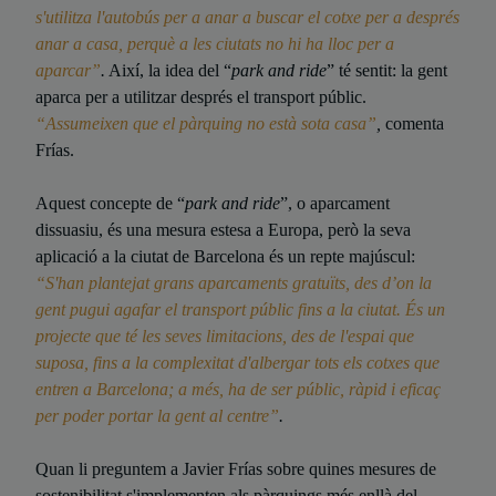
s'utilitza l'autobús per a anar a buscar el cotxe per a després
anar a casa, perquè a les ciutats no hi ha lloc per a
aparcar”
.
Així, la idea del “
park and ride
” té sentit: la gent
aparca per a utilitzar després el transport públic.
“Assumeixen que el pàrquing no està sota casa”
,
comenta
Frías.
Aquest concepte de “
park and ride
”, o aparcament
dissuasiu, és una mesura estesa a Europa, però la seva
aplicació a la ciutat de Barcelona és un repte majúscul:
“S'han plantejat grans aparcaments gratuïts, des d’on la
gent pugui agafar el transport públic fins a la ciutat. És un
projecte que té les seves limitacions, des de l'espai que
suposa, fins a la complexitat d'albergar tots els cotxes que
entren a Barcelona; a més, ha de ser públic, ràpid i eficaç
per poder portar la gent al centre”
.
Quan li preguntem a Javier Frías sobre quines mesures de
sostenibilitat s'implementen als pàrquings més enllà del