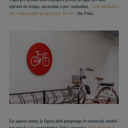
qüestió de temps, necessitat o per comoditat,
“i els pàrquings
són el depositari perfecte per fer-ho”
diu Frías.
En aquest sentit, la figura dels pàrquings és essencial, també
pel que fa a la sostenibilitat. Frías concreta:
“Els pàrquings