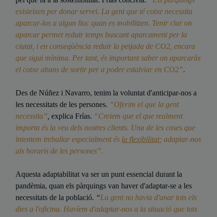
existeixen per donar servei. La gent que té cotxe necessita
aparcar-los a algun lloc quan es mobilitzen. Tenir clar on
aparcar permet reduir temps buscant aparcament per la
ciutat, i en conseqüència reduir la petjada de CO2, encara
que sigui mínima. Per tant, és important saber on aparcaràs
el cotxe abans de sortir per a poder estalviar en CO2”
.
Des de Núñez i Navarro, tenim la voluntat d'anticipar-nos a
les necessitats de les persones.
“Oferim el que la gent
necessita”
,
explica Frías.
“Creiem que el que realment
importa és la veu dels nostres clients. Una de les coses que
intentem treballar especialment és
la flexibilitat
; adaptar-nos
als horaris de les persones”.
Aquesta adaptabilitat va ser un punt essencial durant la
pandèmia, quan els pàrquings van haver d'adaptar-se a les
necessitats de la població.
“
La gent no havia d'anar tots els
dies a l'oficina. Havíem d'adaptar-nos a la situació que tots