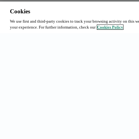
Cookies
We use first and third-party cookies to track your browsing activity on this w
your experience. For further information, check our
Cookies Policy
Recherches f
Abonnements
Réservations
Urgell 230, 08036 - Barcelona
Notre offre
(+34) 93 363 69 50