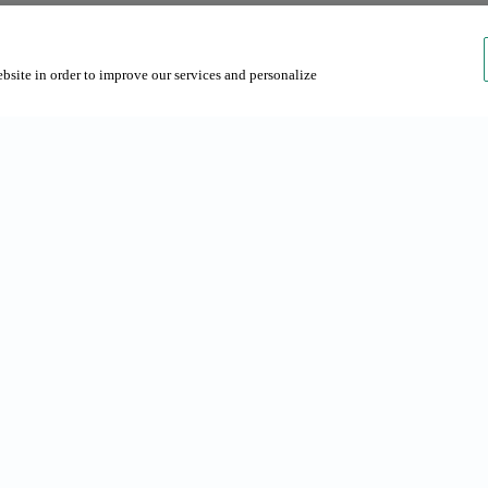
ebsite in order to improve our services and personalize
réquentes
La société
 à Barcelone
Grup NN
 à Barcelone
Contact
Durabilité