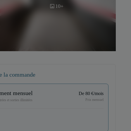
10+
e la commande
ment mensuel
De 80 €/mois
Prix mensuel
rées et sorties illimitées