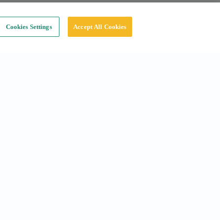
Cookies Settings
Accept All Cookies
Réseaux sociaux
Instagram
Linkedin
Tiktok
X
Youtube