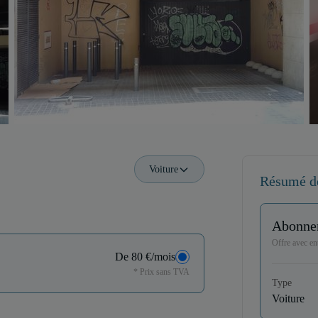
Voiture
Résumé d
Abonne
Offre avec ent
De 80 €/mois
* Prix sans TVA
Type
Voiture