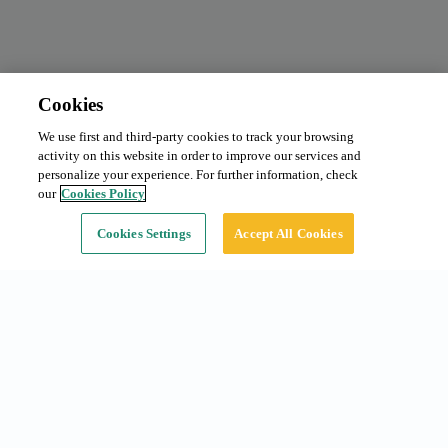
Cookies
We use first and third-party cookies to track your browsing
Abonnement mensuel
Demander le prix
activity on this website in order to improve our services and
Type:
Voiture
personalize your experience. For further information, check
our
Cookies Policy
Continuer
Cookies Settings
Accept All Cookies