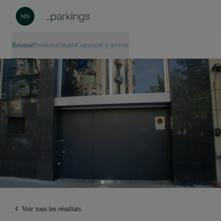
Résumé
Produits
Détails
Comment y arriver
Voir tous les résultats