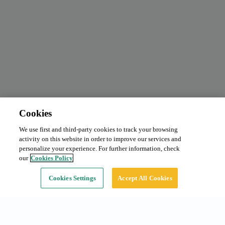
Cookies
We use first and third-party cookies to track your browsing
Abonnement mensuel
De 75 €/mois
activity on this website in order to improve our services and
Type:
Voiture
personalize your experience. For further information, check
our
Cookies Policy
Continuer
Cookies Settings
Accept All Cookies