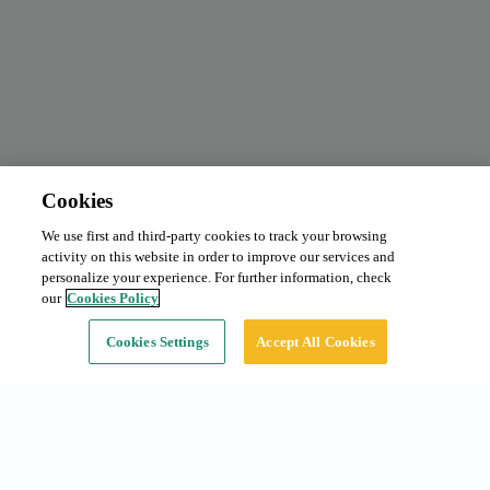
Cookies
We use first and third-party cookies to track your browsing
Abonnement mensuel
Demander le prix
activity on this website in order to improve our services and
Type:
Voiture
personalize your experience. For further information, check
our
Cookies Policy
Continuer
Cookies Settings
Accept All Cookies