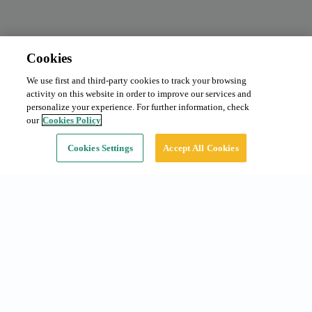
Cookies
We use first and third-party cookies to track your browsing
Abonnement mensuel
De 95 €/mois
activity on this website in order to improve our services and
Type:
Voiture
personalize your experience. For further information, check
our
Cookies Policy
Continuer
Cookies Settings
Accept All Cookies
Recherches fréquentes