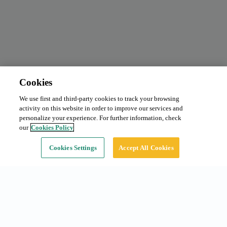
Cookies
We use first and third-party cookies to track your browsing
Abonnement mensuel
Demander le prix
activity on this website in order to improve our services and
Type:
Voiture
personalize your experience. For further information, check
our
Cookies Policy
Continuer
Cookies Settings
Accept All Cookies