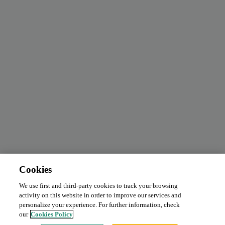
Cookies
We use first and third-party cookies to track your browsing
Abonnement mensuel
Demander le prix
activity on this website in order to improve our services and
Type:
Voiture
personalize your experience. For further information, check
our
Cookies Policy