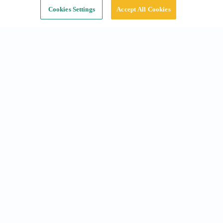
Continuer
Cookies Settings
Accept All Cookies
Recherches fréquentes
Abonnements à Barcelone
Réservations à Barcelone
Notre offre
La société
Grup NN