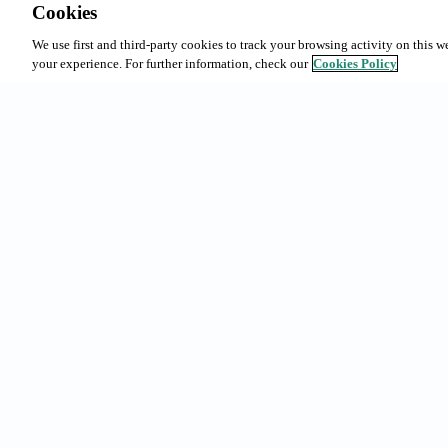
Cookies
We use first and third-party cookies to track your browsing activity on this w
your experience. For further information, check our
Cookies Policy
Recherches f
Abonnements
Réservations
Urgell 230, 08036 - Barcelona
Notre offre
(+34) 93 363 69 50