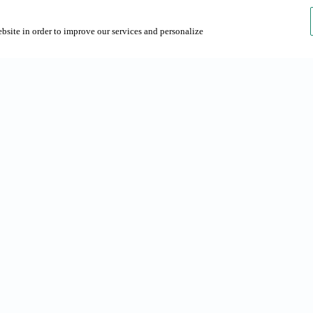
ebsite in order to improve our services and personalize
réquentes
La société
 à Barcelone
Grup NN
 à Barcelone
Contact
Durabilité
Talents