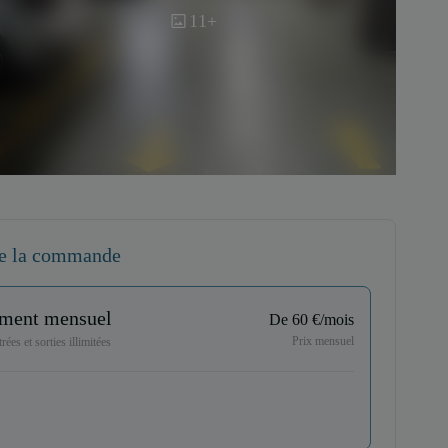
11+
e la commande
ment mensuel
De 60 €/mois
Prix mensuel
rées et sorties illimitées