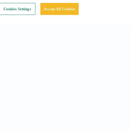
Cookies Settings
Accept All Cookies
Réseaux sociaux
Instagram
Linkedin
Tiktok
X
Youtube