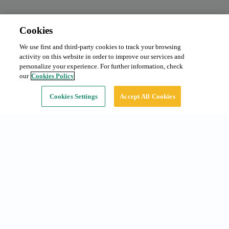
Cookies
We use first and third-party cookies to track your browsing
Abonament mensual
Des de 90 €/mes
activity on this website in order to improve our services and
Tipus:
Cotxe
personalize your experience. For further information, check
our
Cookies Policy
Continuar
Cookies Settings
Accept All Cookies
Accesos ràpids