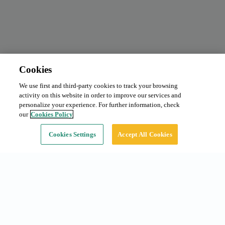
Cookies
We use first and third-party cookies to track your browsing
Abonament mensual
Des de 100 €/mes
activity on this website in order to improve our services and
Tipus:
Cotxe
personalize your experience. For further information, check
our
Cookies Policy
Continuar
Cookies Settings
Accept All Cookies