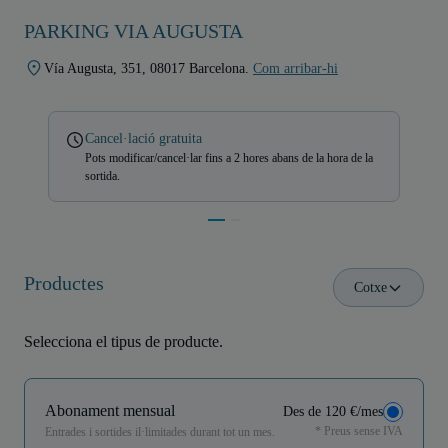
PARKING VIA AUGUSTA
Vía Augusta, 351, 08017 Barcelona.
Com arribar-hi
Cancel·lació gratuita
Pots modificar/cancel·lar fins a 2 hores abans de la hora de la
sortida.
Productes
Cotxe
Selecciona el tipus de producte.
Abonament mensual
Des de 120 €/mes
* Preus sense IVA
Entrades i sortides il·limitades durant tot un mes.