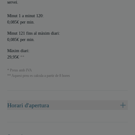
servei.
Minut 1 a minut 120:
0,085€ per min.
Minut 121 fins al màxim diari:
0,085€ per min.
Màxim diari:
29,95€
**
* Preus amb IVA
** Aquest preu es calcula a partir de 8 hores
Horari d'apertura