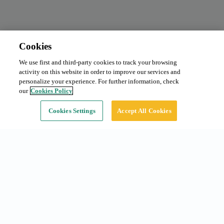
Cookies
We use first and third-party cookies to track your browsing
Abonament mensual
Des de 120 €/mes
activity on this website in order to improve our services and
Tipus:
Cotxe
personalize your experience. For further information, check
our
Cookies Policy
Continuar
Cookies Settings
Accept All Cookies