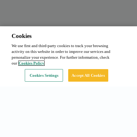
Cookies
We use first and third-party cookies to track your browsing
Abonament mensual
Sol·licitar preu
activity on this website in order to improve our services and
Tipus:
Cotxe
personalize your experience. For further information, check
our
Cookies Policy
Continuar
Cookies Settings
Accept All Cookies