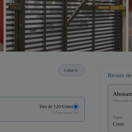
Cotxe
Resum de
Abonam
Oferta amb ent
Des de 120 €/mes
* Preus sense IVA
Tipus
Cotxe