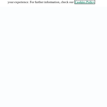
your experience. For further information, check our
Cookies Policy
Accesos ràpi
Abonaments 
Reserves a B
Urgell 230, 08036 - Barcelona
La nostra ofe
(+34) 93 363 69 50