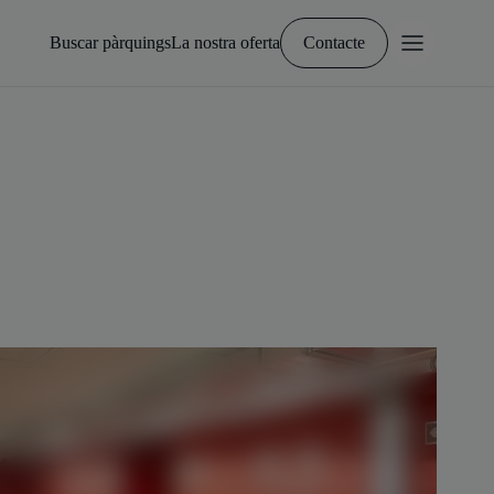
Buscar pàrquings
La nostra oferta
Contacte