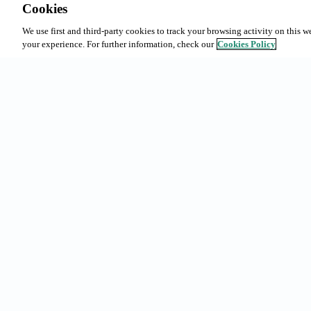
Cookies
We use first and third-party cookies to track your browsing activity on this w
your experience. For further information, check our
Cookies Policy
Accesos ràpi
Abonaments 
Reserves a B
Urgell 230, 08036 - Barcelona
La nostra ofe
(+34) 93 363 69 50