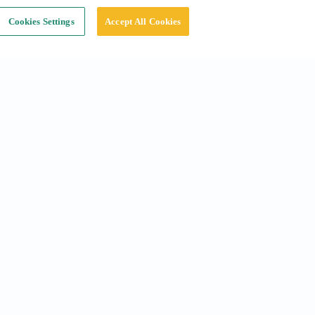
Cookies Settings
Accept All Cookies
Social
Instagram
Linkedin
Tiktok
X
Youtube