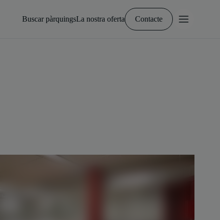
Buscar pàrquings
La nostra oferta
Contacte