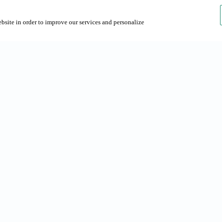
ebsite in order to improve our services and personalize
ds
Empresa
a Barcelona
Sobre Grup NN
arcelona
Contacte
rta
Sostenibilitat
Talent