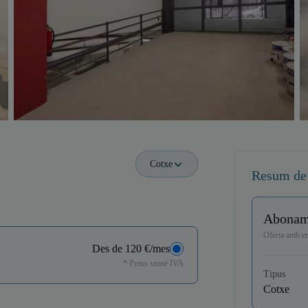
Cotxe
Resum de
Abonam
Oferta amb ent
Des de 120 €/mes
* Preus sense IVA
Tipus
Cotxe