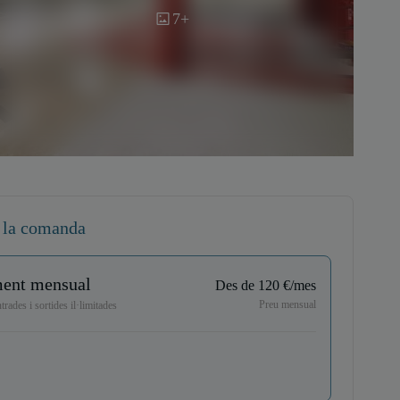
7+
 la comanda
ent mensual
Des de 120 €/mes
Preu mensual
rades i sortides il·limitades