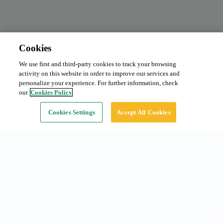
Cookies
We use first and third-party cookies to track your browsing
Abonament mensual
Sol·licitar preu
activity on this website in order to improve our services and
Tipus:
Cotxe
personalize your experience. For further information, check
our
Cookies Policy
Continuar
Cookies Settings
Accept All Cookies