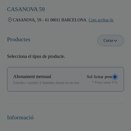
CASANOVA 59
CASANOVA, 59 - 61 08011 BARCELONA.
Com arribar-hi
Productes
Cotxe
Selecciona el tipus de producte.
Abonament mensual
Sol·licitar preu
* Preus sense IVA
Entrades i sortides il·limitades durant tot un mes.
Informació