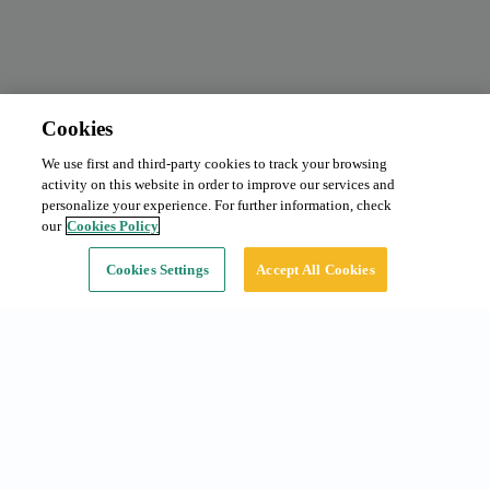
Cookies
We use first and third-party cookies to track your browsing
Abono mensual
Solicitar precio
activity on this website in order to improve our services and
Tipo:
Coche
personalize your experience. For further information, check
our
Cookies Policy
Continuar
Cookies Settings
Accept All Cookies