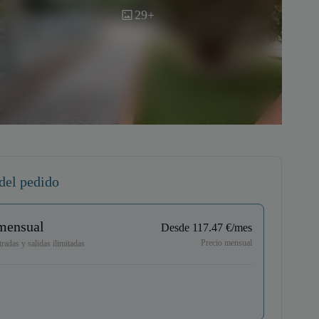
29+
del pedido
mensual
Desde 117.47 €/mes
Precio mensual
radas y salidas ilimitadas