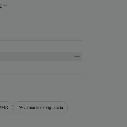
5€
**
 PMR
Cámaras de vigilancia