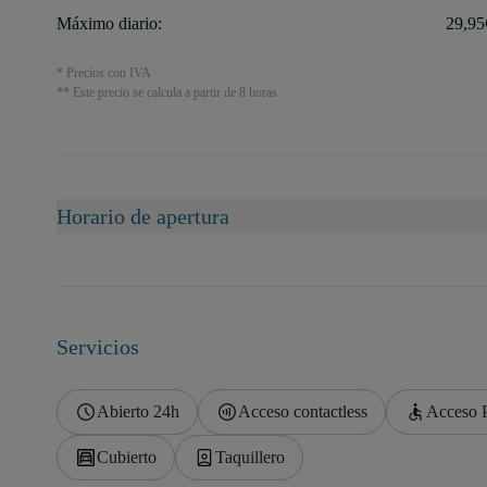
Máximo diario:
29,9
* Precios con IVA
** Este precio se calcula a partir de 8 horas
Horario de apertura
Servicios
Abierto 24h
Acceso contactless
Acceso
Cubierto
Taquillero