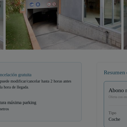
Resumen 
ncelación gratuita
puede modificar/cancelar hasta 2 horas antes
la hora de llegada.
Abono 
Oferta con ent
tura máxima parking
metros
Tipo
Coche