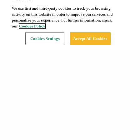
We use first and third-party cookies to track your browsing
Abono mensual
Solicitar precio
activity on this website in order to improve our services and
Tipo:
Coche
personalize your experience. For further information, check
our
Cookies Policy
Continuar
Cookies Settings
Accept All Cookies
Accesos rápidos
Abonos en Barcelona
Reservas en Barcelona