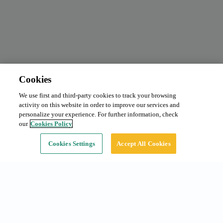
Cookies
We use first and third-party cookies to track your browsing
Abono mensual
Desde 50 €/mes
activity on this website in order to improve our services and
Tipo:
Coche
personalize your experience. For further information, check
our
Cookies Policy
Continuar
Cookies Settings
Accept All Cookies