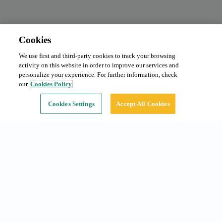
Cookies
We use first and third-party cookies to track your browsing
Abono mensual
Desde 90 €/mes
activity on this website in order to improve our services and
Tipo:
Coche
personalize your experience. For further information, check
our
Cookies Policy
Continuar
Cookies Settings
Accept All Cookies
Accesos rápidos