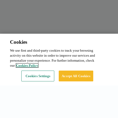
Cookies
We use first and third-party cookies to track your browsing
Abono mensual
Desde 100 €/mes
activity on this website in order to improve our services and
Tipo:
Coche
personalize your experience. For further information, check
our
Cookies Policy
Continuar
Cookies Settings
Accept All Cookies