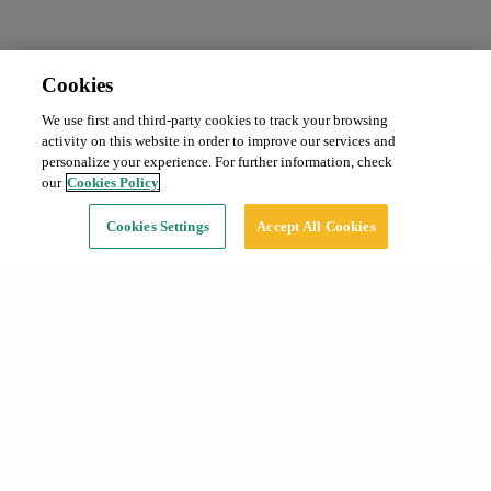
Cookies
We use first and third-party cookies to track your browsing
Abono mensual
Desde 141.16 €/mes
activity on this website in order to improve our services and
Tipo:
Coche
personalize your experience. For further information, check
our
Cookies Policy
Continuar
Cookies Settings
Accept All Cookies
Accesos rápidos